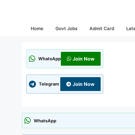
Skip
to
content
Home
Govt Jobs
Admit Card
Lat
Join Now
WhatsApp
Join Now
Telegram
WhatsApp