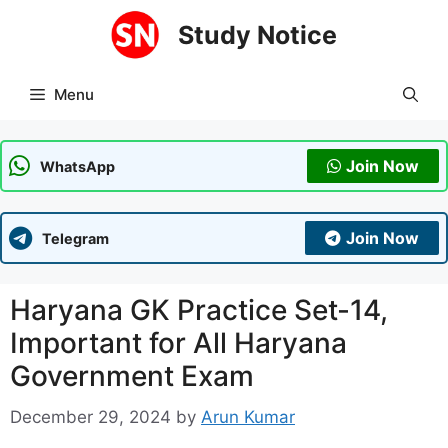
Skip
Study Notice
to
content
Menu
Join Now
WhatsApp
Join Now
Telegram
Haryana GK Practice Set-14,
Important for All Haryana
Government Exam
December 29, 2024
by
Arun Kumar