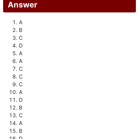
Answer
A
B
C
D
A
A
C
C
C
A
D
B
C
A
B
D