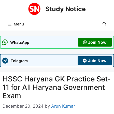
Skip
Study Notice
to
content
Menu
Join Now
WhatsApp
Join Now
Telegram
HSSC Haryana GK Practice Set-
11 for All Haryana Government
Exam
December 20, 2024
by
Arun Kumar