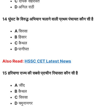
C
दीपक सेहरावत
D
अनिल राठी
14 घुंघट के विरुद्ध अभियान चलाने वाली प्रथम पंचायत कौन सी है
A
सिरसा
B
हिसार
C
कैथल
D
पानीपत
Also Read:
HSSC CET Latest News
15 हरियाणा राज्य की सबसे प्राचीन रियासत कौन सी है
A
जींद
B
कैथल
C
सिरसा
D
यमुनानगर