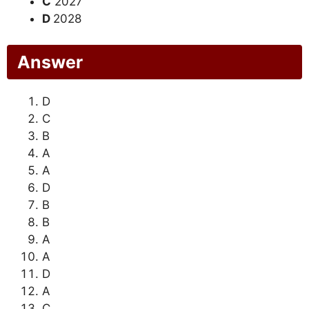
C
2027
D
2028
Answer
D
C
B
A
A
D
B
B
A
A
D
A
C